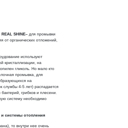
" REAL SHINE–
для промывки
я от органических отложений,
рудование используют
ой кристаллизации, на
опилен гликоль. Но мало кто
елочная промывка, для
 образующихся на
к службы 4-5 лет) распадается
 бактерий, грибков и плесени.
акую систему необходимо
 и системы отопления
ана), то внутри нее очень