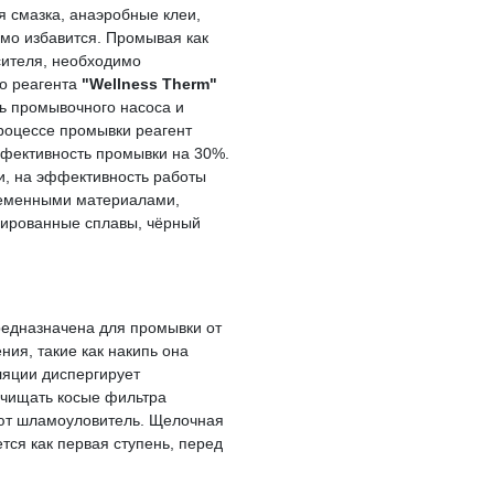
я смазка, анаэробные клеи,
имо избавится. Промывая как
осителя, необходимо
го реагента
"Wellness Therm"
ь промывочного насоса и
процессе промывки реагент
ффективность промывки на 30%.
и, на эффективность работы
временными материалами,
егированные сплавы, чёрный
едназначена для промывки от
ния, такие как накипь она
ляции диспергирует
очищать косые фильтра
ают шламоуловитель. Щелочная
тся как первая ступень, перед