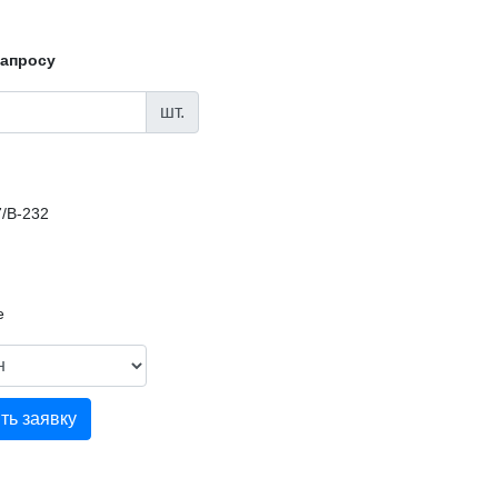
запросу
шт.
/В-232
е
ть заявку