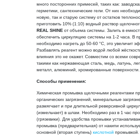
много посторонних примесей, таких как: заводска
герметики, сантехнические гели. От них необход
новую, так и старую систему от остатков теплон
приготовить 10% (1:10) водный раствор щелочно
REAL SHINE
от объема системы. Залить в емкост
обеспечить циркуляцию системы на 1-2 часа. В 
необходимо нагреть до 50-60 °С, это увеличит э
Разбавлять реагент можно водой любой жёсткост
влияния это не окажет. Совместим со всеми со
такими как нержавеющая сталь, медь, латунь, л
металл, алюминий, хромированные поверхности.
Способы применения:
Химическая промывка щелочными реагентами пр
органических загрязнений, минеральные загрязне
размягчает и при длительной реверсивной цирку
(измельчает) в шлам. Необходимо раз в 1 час пр
(грязевики). Для удобства промывки устанавлив
промывка (предварительная) от накипи используе
основной (вторая ступень)
кислотной
промывкой.