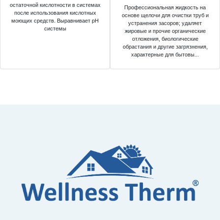
остаточной кислотности в системах
Профессиональная жидкость на
после использования кислотных
основе щелочи для очистки труб и
моющих средств. Выравнивает pH
устранения засоров; удаляет
системы
жировые и прочие органические
отложения, биологические
обрастания и другие загрязнения,
характерные для бытовы...