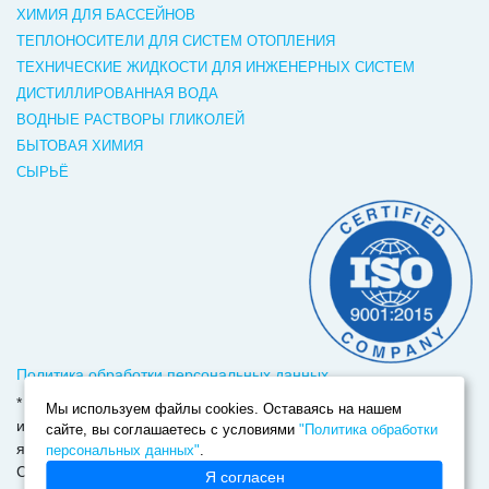
ХИМИЯ ДЛЯ БАССЕЙНОВ
ТЕПЛОНОСИТЕЛИ ДЛЯ СИСТЕМ ОТОПЛЕНИЯ
ТЕХНИЧЕСКИЕ ЖИДКОСТИ ДЛЯ ИНЖЕНЕРНЫХ СИСТЕМ
ДИСТИЛЛИРОВАННАЯ ВОДА
ВОДНЫЕ РАСТВОРЫ ГЛИКОЛЕЙ
БЫТОВАЯ ХИМИЯ
СЫРЬЁ
Политика обработки персональных данных
* Вся представленная на сайте информация носит
Мы используем файлы cookies. Оставаясь на нашем
информационный характер и ни при каких условиях не
сайте, вы соглашаетесь с условиями
"Политика обработки
является публичной офертой, определяемой положениями
персональных данных"
.
Статьи 437(2) Гражданского кодекса РФ
Я согласен